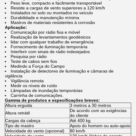
Peso leve, compacto e facilmente transportável
Resiste a cargas de vento superiores a 120 km/h
Instalados no solo ou montados no veículo
Durabilidade e manutenção mínima
Mastros de materiais resistentes à corrosão
Aplicação:
Comunicação por rádio fixa e móvel
Realização de levantamentos geodésicos
lidar com qualquer trabalho de emergência
Fornecimento de iluminação temporária
Interferir com sinais de rádio indesejados
Pesquisa por rádio
Teste de cabos sem fios
Medindo a Força do Campo
Instalação de detectores de iluminação e câmaras de
vigilância
Vigilância remota
Medir os níveis de ruído
Lâmpadas de inundação temporárias
Carrinha de comunicações.
Gamma de produtos e especificações breves:
Altura erguida
3 metros a 30 metros
De acordo com as exigências
Altura retrátil
do cliente
Cargas da cabeça
Até 400 kg
Tipo de mastro
Apoio do homem ou auto-apoio
Velocidade do vento (opcional)
80 km/h