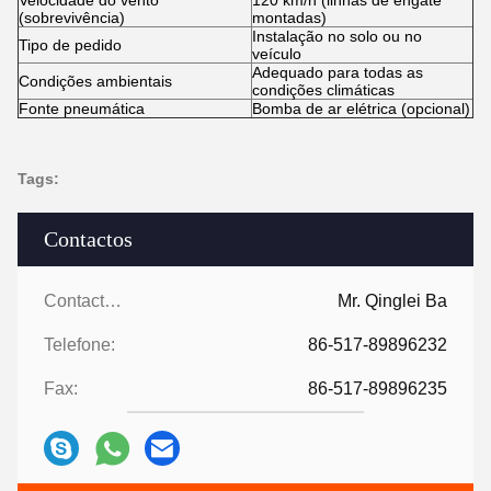
Velocidade do vento
120 km/h (linhas de engate
(sobrevivência)
montadas)
Instalação no solo ou no
Tipo de pedido
veículo
Adequado para todas as
Condições ambientais
condições climáticas
Fonte pneumática
Bomba de ar elétrica (opcional)
Tags:
Contactos
Contactos:
Mr. Qinglei Ba
Telefone:
86-517-89896232
Fax:
86-517-89896235