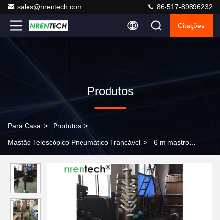
sales@nrentech.com
86-517-89896232
Citações
Produtos
Para Casa
>
Produtos
>
Mastão Telescópico Pneumático Trancável
>
6 m mastro
telescópico pneumático de bloqueio 50 kg cargas úteis - mastro
de telecomunicações móveis - torre de telescópios - mastros de
antenas de rádio 6 m