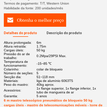
Termos de pagamento: T/T, Western Union
Habilidade da fonte: 200 unidades/mês
Obtenha o melhor preço
Detalhes do produto
Descrição do produto
Altura prolongada:
6m
Altura retraída:
1.75m
Cargas úteis:
50 kg
Pressão do ar de
0.2Mpa/29PSI Max.
trabalho:
Temperatura de
-15~85 ℃
funcionamento:
Colarinho:
colar de bloqueio
Número de seções:
5
Secção dia:
51~118 mm
Materiais:
liga de alumínio 6063T5
Peso do mastro:
40kg aprox.
1x flange superior, 1x flange inferior, 1x
Acessórios:
tubo de mangueira de ar
Garantia:
5 anos
6 m mastro telescópico pneumático de bloqueio 50 kg
cargas úteis - mastro de telecomunicações móveis - torre de