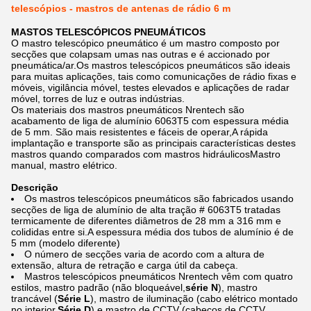
telescópios - mastros de antenas de rádio 6 m
MASTOS TELESCÓPICOS PNEUMÁTICOS
O mastro telescópico pneumático é um mastro composto por
secções que colapsam umas nas outras e é accionado por
pneumática/ar.Os mastros telescópicos pneumáticos são ideais
para muitas aplicações, tais como comunicações de rádio fixas e
móveis, vigilância móvel, testes elevados e aplicações de radar
móvel, torres de luz e outras indústrias.
Os materiais dos mastros pneumáticos Nrentech são
acabamento de liga de alumínio 6063T5 com espessura média
de 5 mm. São mais resistentes e fáceis de operar,A rápida
implantação e transporte são as principais características destes
mastros quando comparados com mastros hidráulicosMastro
manual, mastro elétrico.
Descrição
Os mastros telescópicos pneumáticos são fabricados usando
secções de liga de alumínio de alta tração # 6063T5 tratadas
termicamente de diferentes diâmetros de 28 mm a 316 mm e
colididas entre si.A espessura média dos tubos de alumínio é de
5 mm (modelo diferente)
O número de secções varia de acordo com a altura de
extensão, altura de retração e carga útil da cabeça.
Mastros telescópicos pneumáticos Nrentech vêm com quatro
estilos, mastro padrão (não bloqueável,
série N
), mastro
trancável (
Série L
), mastro de iluminação (cabo elétrico montado
no interior,
Série D
) e mastro de CCTV (cabeços de CCTV