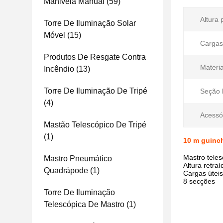
Manivela Manual
(59)
Altura 
Torre De Iluminação Solar
Móvel
(15)
Cargas 
Produtos De Resgate Contra
Materia
Incêndio
(13)
Torre De Iluminação De Tripé
Seção 
(4)
Acessó
Mastão Telescópico De Tripé
(1)
10 m guinch
Mastro tele
Mastro Pneumático
Altura retra
Quadrápode
(1)
Cargas úteis
8 secções
Torre De Iluminação
Telescópica De Mastro
(1)