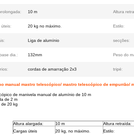
prolongada:
10 m
Altura retr
úteis:
20 kg no máximo.
Estilo:
is:
Liga de alumínio
secções:
base dia.:
132mm
Peso do ma
rios:
cordas de amarração 2x3
tripé:
o manual mastro telescópico/ mastro telescópico de empurrão/ m
scópico de manivela manual de alumínio de 10 m
ída de 2 m
 de 20 kg
Altura alargada:
10 m
Altura retraída:
Cargas úteis
20 kg, no máximo.
Estilo: