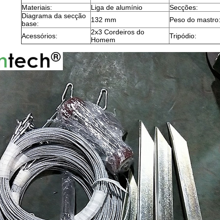
Materiais:
Liga de alumínio
Secções:
Diagrama da secção
132 mm
Peso do mastro
base:
2x3 Cordeiros do
Acessórios:
Tripódio:
Homem