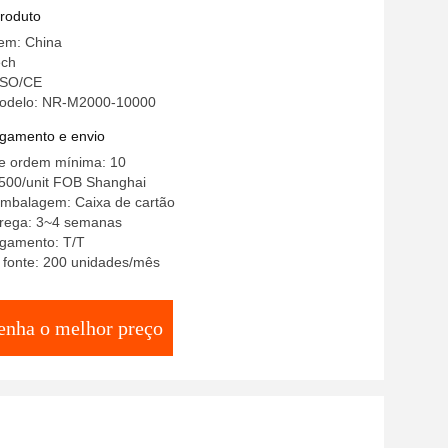
produto
gem: China
ech
 ISO/CE
odelo: NR-M2000-10000
gamento e envio
e ordem mínima: 10
500/unit FOB Shanghai
embalagem: Caixa de cartão
rega: 3~4 semanas
gamento: T/T
 fonte: 200 unidades/mês
enha o melhor preço