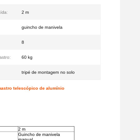
aída:
2 m
guincho de manivela
8
stro:
60 kg
tripé de montagem no solo
astro telescópico de alumínio
2 m
Guincho de manivela
manual