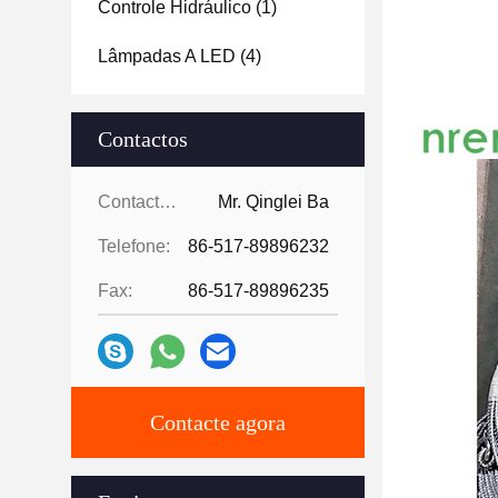
Controle Hidráulico
(1)
Lâmpadas A LED
(4)
Contactos
Contactos:
Mr. Qinglei Ba
Telefone:
86-517-89896232
Fax:
86-517-89896235
Contacte agora