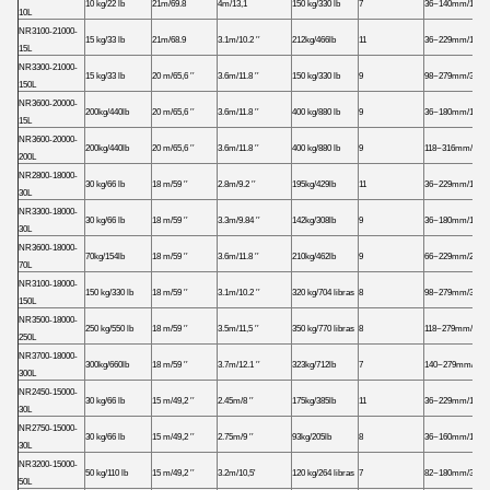
10 kg/22 lb
21m/69.8
4m/13,1
150 kg/330 lb
7
36~140mm/1.42~
10L
NR3100-21000-
15 kg/33 lb
21m/68.9
3.1m/10.2 ′′
212kg/466lb
11
36~229mm/1.42~
15L
NR3300-21000-
15 kg/33 lb
20 m/65,6 ′′
3.6m/11.8 ′′
150 kg/330 lb
9
98~279mm/3.86~
150L
NR3600-20000-
200kg/440lb
20 m/65,6 ′′
3.6m/11.8 ′′
400 kg/880 lb
9
36~180mm/1.42~
15L
NR3600-20000-
200kg/440lb
20 m/65,6 ′′
3.6m/11.8 ′′
400 kg/880 lb
9
118~316mm/4.65
200L
NR2800-18000-
30 kg/66 lb
18 m/59 ′′
2.8m/9.2 ′′
195kg/429lb
11
36~229mm/1.42~
30L
NR3300-18000-
30 kg/66 lb
18 m/59 ′′
3.3m/9.84 ′′
142kg/308lb
9
36~180mm/1.42~
30L
NR3600-18000-
70kg/154lb
18 m/59 ′′
3.6m/11.8 ′′
210kg/462lb
9
66~229mm/2.6~9
70L
NR3100-18000-
150 kg/330 lb
18 m/59 ′′
3.1m/10.2 ′′
320 kg/704 libras
8
98~279mm/3.86~
150L
NR3500-18000-
250 kg/550 lb
18 m/59 ′′
3.5m/11,5 ′′
350 kg/770 libras
8
118~279mm/4.65
250L
NR3700-18000-
300kg/660lb
18 m/59 ′′
3.7m/12.1 ′′
323kg/712lb
7
140~279mm/5,5~
300L
NR2450-15000-
30 kg/66 lb
15 m/49,2 ′′
2.45m/8 ′′
175kg/385lb
11
36~229mm/1.42~
30L
NR2750-15000-
30 kg/66 lb
15 m/49,2 ′′
2.75m/9 ′′
93kg/205lb
8
36~160mm/1.42~
30L
NR3200-15000-
50 kg/110 lb
15 m/49,2 ′′
3.2m/10,5'
120 kg/264 libras
7
82~180mm/3.23~
50L