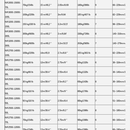
NR2650-15000-
70kg/154lb
15 m/49,2 ′′
2.65m/8.69
180kg/396lb
9
66~229mm/2.6~9
70L
NR3000-15000-
100kg/220lb
15 m/49,2 ′′
3m/9.84
185 kg/407 lb
8
82~229mm/3.23~
100L
NR3200-15000-
150 kg/330 lb
15 m/49,2 ′′
3.2m/10,5'
180kg/396lb
7
98~229mm/3.86~
150L
NR3000-15000-
300kg/660lb
15 m/49,2 ′′
3 m/9,84'
330kg/726lb
8
140~316mm/5,5~
300L
NR3200-15000-
300kg/660lb
15 m/49,2 ′′
3.2m/10,5'
263kg/580lb
7
140~279mm/5,5~
300L
NR2700-14000-
100kg/220lb
14m/45,9
2.7m/8.8 ′′
165 kg/363 lb
8
82~229mm/3.23~
100L
NR2750-12000-
30 kg/66 lb
12m/39.4 ′′
2.75m/9 ′′
60kg/132lb
6
36~118mm/1.42~
30L
NR2550-12000-
30 kg/66 lb
12m/39.4 ′′
2.55m/8.4
60kg/132lb
7
36~140mm/1.42~
30L
NR2500-12000-
30 kg/66 lb
12m/39.4 ′′
2.5m/8.2 ′′
65kg/143lb
8
36~160mm/1.42~
30L
NR2750-12000-
50 kg/110 lb
12m/39.4 ′′
2.75m/9 ′′
80kg/176lb
6
51~140mm/2~5.5
50L
NR2550-12000-
50 kg/110 lb
12m/39.4 ′′
2.55m/8.4
80kg/176lb
7
51~160mm/2~6.3
50L
NR2500-12000-
50 kg/110 lb
12m/39.4 ′′
2.5m/8.2 ′′
90kg/198lb
8
51~180mm/2~7.1
50L
NR2750-12000-
70kg/154lb
12m/39.4 ′′
2.75m/9 ′′
90kg/198lb
6
66~160mm/2,6~6
70L
NR2550-12000-
70kg/154lb
12m/39.4 ′′
2.55m/8.4
90kg/198lb
7
66~180mm/2,6~7,