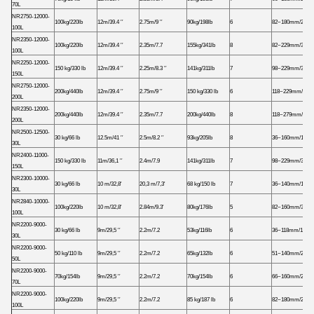
70L
NR2750-12000-
100kg/220lb
12m/39.4 ′′
2.75m/9 ′′
90kg/198lb
6
82~180mm/2,6~6
100L
NR2350-12000-
100kg/220lb
12m/39.4 ′′
2.35m/7.7
155kg/341lb
8
82~229mm/3.23~
100L
NR2250-12000-
150 kg/330 lb
12m/39.4 ′′
2.25m/8.3 ′′
141kg/311lb
7
98~229mm/3.86~
150L
NR2750-12000-
200kg/440lb
12m/39.4 ′′
2.75m/9 ′′
150 kg/330 lb
6
118~229mm/4.65
200L
NR2350-12000-
200kg/440lb
12m/39.4 ′′
2.35m/7.7
200kg/440lb
8
118~279mm/4.65
200L
NR2500-12500-
30 kg/66 lb
12.5m/41 ′′
2.5m/8.2 ′′
93kg/205lb
8
36~160mm/1.42~
30L
NR2400-11000-
150 kg/330 lb
11m/36,1 ′′
2.4m/7.9
141kg/311lb
7
98~229mm/3.86~
150L
NR2300-10000-
30 kg/66 lb
10 m/32,8'
20,3 m/7,3'
68 kg/150 lb
7
36~140mm/1.42~
30L
NR2840-10000-
100kg/220lb
10 m/32,8'
2.84m/9.3'
80kg/176lb
5
82~160mm/3.22~
100L
NR2200-9000-
30 kg/66 lb
9m/29,5 ′′
2.2m/7.2
53kg/116lb
6
36~118mm/1.42~4
30L
NR2200-9000-
50 kg/110 lb
9m/29,5 ′′
2.2m/7.2
65kg/132lb
6
51~140mm/2~5.5
50L
NR2200-9000-
70kg/154lb
9m/29,5 ′′
2.2m/7.2
70kg/154lb
6
66~160mm/2,6~6
70L
NR2200-9000-
100kg/220lb
9m/29,5 ′′
2.2m/7.2
85 kg/187 lb
6
82~180mm/2.6~6
100L