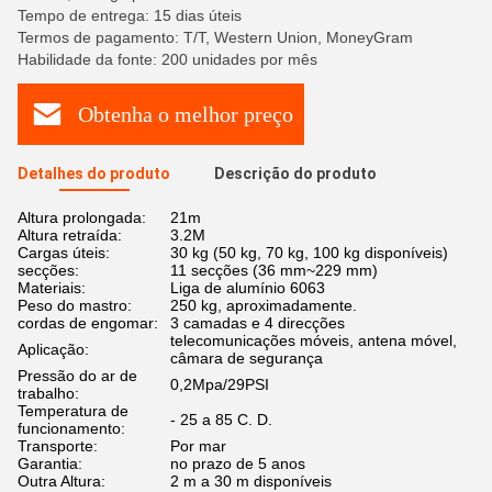
Tempo de entrega: 15 dias úteis
Termos de pagamento: T/T, Western Union, MoneyGram
Habilidade da fonte: 200 unidades por mês
Obtenha o melhor preço
Detalhes do produto
Descrição do produto
Altura prolongada:
21m
Altura retraída:
3.2M
Cargas úteis:
30 kg (50 kg, 70 kg, 100 kg disponíveis)
secções:
11 secções (36 mm~229 mm)
Materiais:
Liga de alumínio 6063
Peso do mastro:
250 kg, aproximadamente.
cordas de engomar:
3 camadas e 4 direcções
telecomunicações móveis, antena móvel,
Aplicação:
câmara de segurança
Pressão do ar de
0,2Mpa/29PSI
trabalho:
Temperatura de
- 25 a 85 C. D.
funcionamento:
Transporte:
Por mar
Garantia:
no prazo de 5 anos
Outra Altura:
2 m a 30 m disponíveis