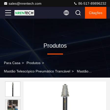
sales@nrentech.com
86-517-89896232
Citações
Produtos
Para Casa
>
Produtos
>
Mastão Telescópico Pneumático Trancável
>
Mastão
telescópico pneumático de 21 m - cargas úteis de 30 kg NR-
3200-21000-30L para torre de telecomunicações móveis