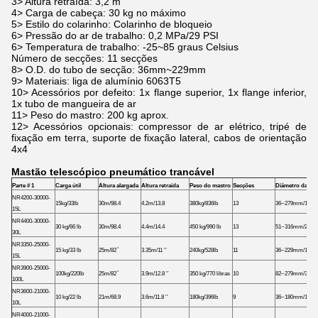
3> Altura retraída: 3,2 m
4> Carga de cabeça: 30 kg no máximo
5> Estilo do colarinho: Colarinho de bloqueio
6> Pressão do ar de trabalho: 0,2 MPa/29 PSI
6> Temperatura de trabalho: -25~85 graus Celsius
Número de secções: 11 secções
8> O.D. do tubo de secção: 36mm~229mm
9> Materiais: liga de alumínio 6063T5
10> Acessórios por defeito: 1x flange superior, 1x flange inferior,
1x tubo de mangueira de ar
11> Peso do mastro: 200 kg aprox.
12> Acessórios opcionais: compressor de ar elétrico, tripé de
fixação em terra, suporte de fixação lateral, cabos de orientação
4x4
Mastão telescópico pneumático trancável
Parte # 1
Carga útil
Altura alargada
Altura retraída
Peso do mastro
Secções
Diâmetro das se
NR4200-30000-
15kg/33lb
30m/98.4
4.2m/13.8
380kg/836lb
13
36~279mm/1.42~
15L
NR4400-30000-
30 kg/66 lb
30m/98.4
4.4m/14.4
450 kg/990 lb
13
51~316mm/2~12.
30L
NR3350-25000-
15 kg/33 lb
25m/82 ̊
3.35m/11 ′′
240kg/528lb
11
36~229mm/1.42~
15L
NR3900-25000-
100kg/220lb
25m/82 ̊
3.9m/12.8 ′′
350 kg/770 libras
10
82~279mm/3.23~
100L
NR3600-21000-
10 kg/22 lb
21m/68.9
3.6m/11.8 ′′
180kg/396lb
9
36~180mm/1.42~
10L
NR4000-21000-