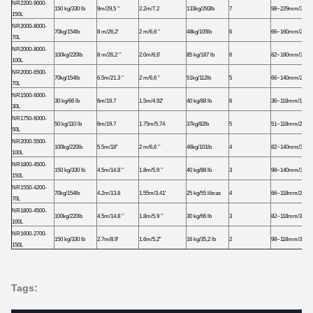
NR2200-9000-
150 kg/330 lb
9m/29,5 ′′
2.2m/7.2
133kg/293lb
7
98~229mm/3.86~
150L
NR2000-8000-
70kg/154lb
8 m/26,2'
2 m/6,6 ′′
48kg/105lb
6
66~160mm/2,6~6
70L
NR2000-8000-
100kg/220lb
8 m/26,2 ′′
2.0m/6,6'
85 kg/187 lb
6
82~180mm/3.23~
100L
NR2000-6500-
70kg/154lb
6.5m/21.3 ′′
2 m/6,6 ′′
51kg/112lb
5
66~140mm/2.6~5
70L
NR1500-6000-
30 kg/66 lb
6m/19.7
1.5m/4.92'
40 kg/88 lb
6
36~118mm/1.42~4
30L
NR1750-6000-
50 kg/110 lb
6m/19.7
1.75m/5.74
37kg/82lb
5
51~118mm/2.0~4.
50L
NR2000-5500-
100kg/220lb
5.5m/18"
2 m/6,6 ′′
46kg/101lb
4
82~140mm/3.23~
100L
NR1800-4500-
150 kg/330 lb
4.5m/14.8 ′′
1.8m/5.9 ′′
40 kg/88 lb
3
98~140mm/3.86~
150L
NR1550-4200-
70kg/154lb
4.2m/13.8
1.55m/3.41'
25 kg/55 libras
4
66~118mm/2.6~4.
70L
NR1800-4500-
100kg/220lb
4.5m/14.8 ′′
1.8m/5.9 ′′
30 kg/66 lb
3
82~118mm/3.22~
100L
NR1600-2700-
150 kg/330 lb
2.7m/8.9'
1.6m/5.2"
16 kg/35,2 lb
2
98~118mm/3.86~4
150L
Tags: