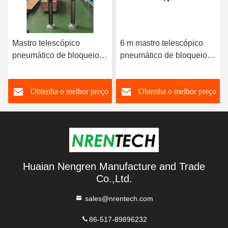
Mastro telescópico
6 m mastro telescópico
pneumático de bloqueio
pneumático de bloqueio
de 6 m 30 kg cargas úteis-
50 kg cargas úteis -
mastro móvel de
mastro de
o
Obtenha o melhor preço
Obtenha o melhor preço
telecomunicações torre-
telecomunicações móveis
mastro telescópico-
- torre de telescópios -
mastos de antenas de
mastros de antenas de
rádio 6
rádio 6 m
Huaian Nengren Manufacture and Trade
Co.,Ltd.
sales@nrentech.com
86-517-89896232