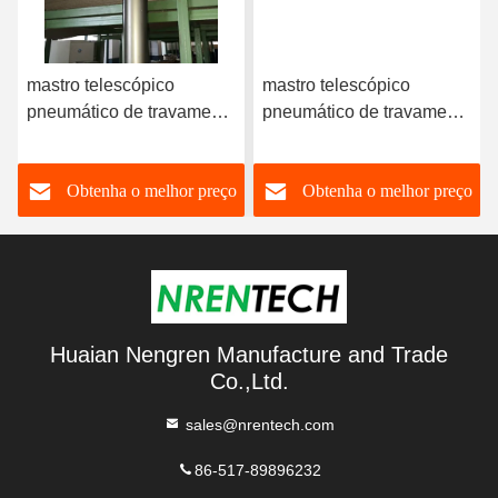
mastro telescópico
mastro telescópico
pneumático de travamento
pneumático de travamento
de 6m para o veículo
de 6m para o veículo
móvel do CCTV que
móvel do CCTV que
o
Obtenha o melhor preço
Obtenha o melhor preço
encurta o mastro da torre
encurta o mastro da torre
da telecomunicação do
da telecomunicação do
mastro da antena do
mastro da antena do
mastro
mastro
Huaian Nengren Manufacture and Trade
Co.,Ltd.
sales@nrentech.com
86-517-89896232