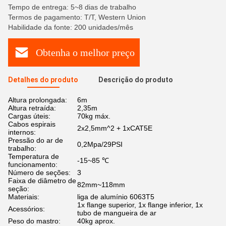
Tempo de entrega: 5~8 dias de trabalho
Termos de pagamento: T/T, Western Union
Habilidade da fonte: 200 unidades/mês
Obtenha o melhor preço
Detalhes do produto
Descrição do produto
Altura prolongada:
6m
Altura retraída:
2,35m
Cargas úteis:
70kg máx.
Cabos espirais
2x2,5mm^2 + 1xCAT5E
internos:
Pressão do ar de
0,2Mpa/29PSI
trabalho:
Temperatura de
-15~85 ℃
funcionamento:
Número de seções:
3
Faixa de diâmetro de
82mm~118mm
seção:
Materiais:
liga de alumínio 6063T5
1x flange superior, 1x flange inferior, 1x
Acessórios:
tubo de mangueira de ar
Peso do mastro:
40kg aprox.