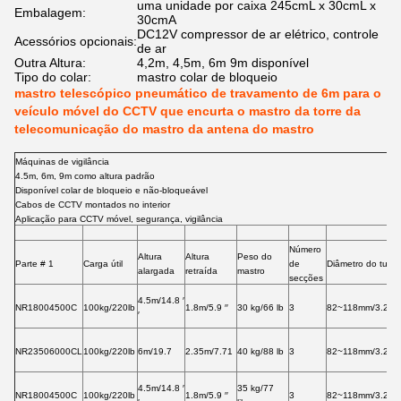
uma unidade por caixa 245cmL x 30cmL x
Embalagem:
30cmA
DC12V compressor de ar elétrico, controle
Acessórios opcionais:
de ar
Outra Altura:
4,2m, 4,5m, 6m 9m disponível
Tipo do colar:
mastro colar de bloqueio
mastro telescópico pneumático de travamento de 6m para o
veículo móvel do CCTV que encurta o mastro da torre da
telecomunicação do mastro da antena do mastro
Máquinas de vigilância
4.5m, 6m, 9m como altura padrão
Disponível colar de bloqueio e não-bloqueável
Cabos de CCTV montados no interior
Aplicação para CCTV móvel, segurança, vigilância
Número
Altura
Altura
Peso do
Parte # 1
Carga útil
de
Diâmetro do tubo
alargada
retraída
mastro
secções
4.5m/14.8 ′
NR18004500C
100kg/220lb
1.8m/5.9 ′′
30 kg/66 lb
3
82~118mm/3.22~
′
NR23506000CL
100kg/220lb
6m/19.7
2.35m/7.71
40 kg/88 lb
3
82~118mm/3.22~
4.5m/14.8 ′
35 kg/77
NR18004500C
100kg/220lb
1.8m/5.9 ′′
3
82~118mm/3.22~