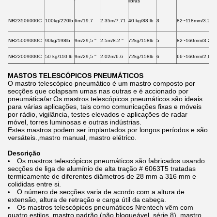
′
libras
NR23506000C
100kg/220lb
6m/19.7
2.35m/7.71
40 kg/88 lb
3
82~118mm/3.22~
NR25009000C
90kg/198lb
9m/29,5 ′′
2.5m/8.2 ′′
72kg/158lb
5
82~160mm/3.22~
NR22009000C
50 kg/110 lb
9m/29,5 ′′
2.02m/6.6
72kg/158lb
6
66~160mm/2,6~6
MASTOS TELESCÓPICOS PNEUMÁTICOS
O mastro telescópico pneumático é um mastro composto por
secções que colapsam umas nas outras e é accionado por
pneumática/ar.Os mastros telescópicos pneumáticos são ideais
para várias aplicações, tais como comunicações fixas e móveis
por rádio, vigilância, testes elevados e aplicações de radar
móvel, torres luminosas e outras indústrias.
Estes mastros podem ser implantados por longos períodos e são
versáteis.,mastro manual, mastro elétrico.
Descrição
Os mastros telescópicos pneumáticos são fabricados usando
secções de liga de alumínio de alta tração # 6063T5 tratadas
termicamente de diferentes diâmetros de 28 mm a 316 mm e
colididas entre si.
O número de secções varia de acordo com a altura de
extensão, altura de retração e carga útil da cabeça.
Os mastros telescópicos pneumáticos Nrentech vêm com
quatro estilos, mastro padrão (não bloqueável, série 8), mastro