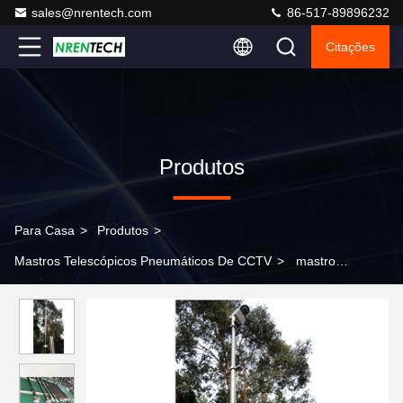
sales@nrentech.com
86-517-89896232
Citações
Produtos
Para Casa
>
Produtos
>
Mastros Telescópicos Pneumáticos De CCTV
>
mastro
telescópico pneumático de travamento de 6m para o veículo
móvel do CCTV que encurta o mastro da torre da
telecomunicação do mastro da antena do mastro