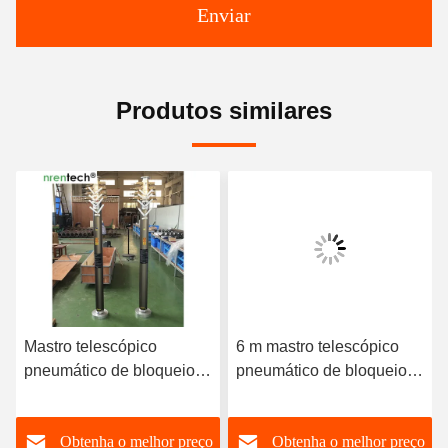
Enviar
Produtos similares
Mastro telescópico
6 m mastro telescópico
pneumático de bloqueio
pneumático de bloqueio
de 6 m 30 kg cargas úteis-
50 kg cargas úteis -
mastro móvel de
mastro de
o
Obtenha o melhor preço
Obtenha o melhor preço
telecomunicações torre-
telecomunicações móveis