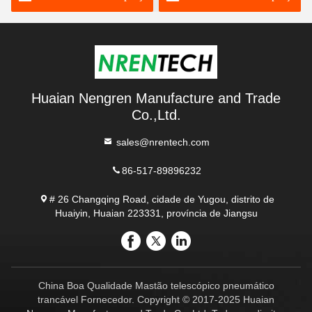
mastro telescópico-
- torre de telescópios -
mastos de antenas de
mastros de antenas de
rádio 6
rádio 6 m
Huaian Nengren Manufacture and Trade
Co.,Ltd.
sales@nrentech.com
86-517-89896232
# 26 Changqing Road, cidade de Yugou, distrito de
Huaiyin, Huaian 223331, província de Jiangsu
China Boa Qualidade Mastão telescópico pneumático
trancável Fornecedor. Copyright © 2017-2025 Huaian