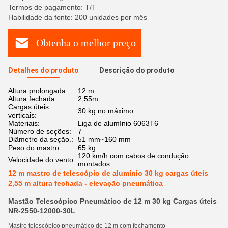
Termos de pagamento: T/T
Habilidade da fonte: 200 unidades por mês
Obtenha o melhor preço
Detalhes do produto
Descrição do produto
Altura prolongada:
12 m
Altura fechada:
2,55m
Cargas úteis
30 kg no máximo
verticais:
Materiais:
Liga de alumínio 6063T6
Número de seções:
7
Diâmetro da seção.:
51 mm~160 mm
Peso do mastro:
65 kg
120 km/h com cabos de condução
Velocidade do vento:
montados
12 m mastro de telescópio de alumínio 30 kg cargas úteis
2,55 m altura fechada - elevação pneumática
Mastão Telescópico Pneumático de 12 m 30 kg Cargas úteis
NR-2550-12000-30L
Mastro telescópico pneumático de 12 m com fechamento