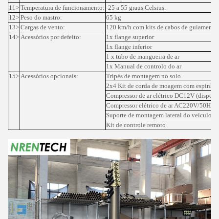
11>
Temperatura de funcionamento:
-25 a 55 graus Celsius.
12>
Peso do mastro:
65 kg
13>
Cargas de vento:
120 km/h com kits de cabos de guiamento
14>
Acessórios por defeito:
1x flange superior
1x flange inferior
1 x tubo de mangueira de ar
1x Manual de controlo do ar
15>
Acessórios opcionais:
Tripés de montagem no solo
2x4 Kit de corda de moagem com espinho
Compressor de ar elétrico DC12V (dispon
Compressor elétrico de ar AC220V/50Hz
Suporte de montagem lateral do veículo
Kit de controle remoto