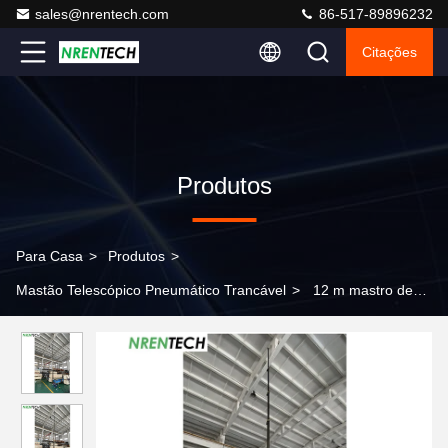
sales@nrentech.com
86-517-89896232
Citações
Produtos
Para Casa
>
Produtos
>
Mastão Telescópico Pneumático Trancável
>
12 m mastro de
telescópio de alumínio 30 kg cargas úteis 2,55 m altura fechada -
elevação pneumática