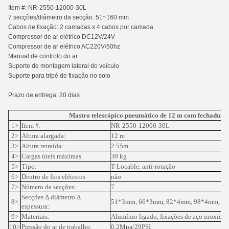
Item #: NR-2550-12000-30L
7 secções/diâmetro da secção. 51~160 mm
Cabos de fixação: 2 camadas x 4 cabos por camada
Compressor de ar elétrico DC12V/24V
Compressor de ar elétrico AC220V/50hz
Manual de controlo do ar
Suporte de montagem lateral do veículo
Suporte para tripé de fixação no solo
Prazo de entrega: 20 dias
Mastro telescópico pneumático de 12 m com fechadura 
1>
Item #:
NR-2550-12000-30L
2>
Altura alargada:
12 m
3>
Altura retraída:
2.55m
4>
Cargas úteis máximas
30 kg
5>
Tipo:
T-Locable, anti-rotação
6>
Dentro de fios elétricos
não
7>
Número de secções:
7
Secções ∆ diâmetro ∆
8>
51*3mm, 66*3mm, 82*4mm, 98*4mm, 1
espessura:
9>
Materiais:
Alumínio ligado, fixações de aço inoxidáv
10>
Pressão do ar de trabalho:
0.2Mpa/29PSI