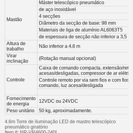
Máster telescópico pneumático
de aço inoxidável
4 secções
Mastão
Diâmetro da secção de base: 98 mm
Materiais de liga de alumínio AL6063T5
de espessura de secção não inferior a 3,5 
Altura de
Não inferior a 4,6 m
trabalho
Virar
(Rotação manual opcional)
inclinação
Caixa de comando compacta, extensão/retra
acesas/desligadas, compressor de ar elétrico
Controle
Controle remoto por via sem fios e com fios,
comando, luz acesa/desligada
Fornecimento
12VDC ou 24VDC
de energia
Peso unitário
50 kg, aproximadamente.
4.6m Torre de iluminação LED de mastro telescópico
pneumático giratório
Item #: NR-VR4600-240L