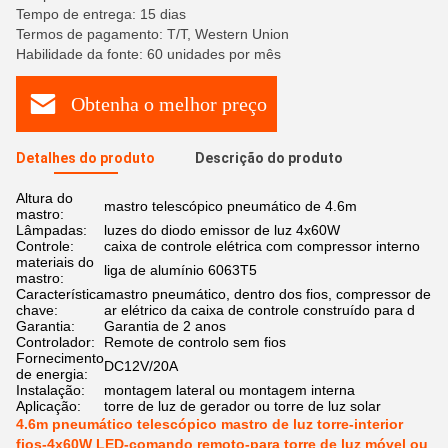
Tempo de entrega: 15 dias
Termos de pagamento: T/T, Western Union
Habilidade da fonte: 60 unidades por mês
Obtenha o melhor preço
Detalhes do produto
Descrição do produto
Altura do
mastro telescópico pneumático de 4.6m
mastro:
Lâmpadas:
luzes do diodo emissor de luz 4x60W
Controle:
caixa de controle elétrica com compressor interno
materiais do
liga de alumínio 6063T5
mastro:
Característica
mastro pneumático, dentro dos fios, compressor de
chave:
ar elétrico da caixa de controle construído para d
Garantia:
Garantia de 2 anos
Controlador:
Remote de controlo sem fios
Fornecimento
DC12V/20A
de energia:
Instalação:
montagem lateral ou montagem interna
Aplicação:
torre de luz de gerador ou torre de luz solar
4.6m pneumático telescópico mastro de luz torre-interior
fios-4x60W LED-comando remoto-para torre de luz móvel ou