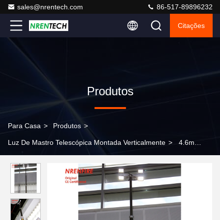
sales@nrentech.com
86-517-89896232
Citações
Produtos
Para Casa
>
Produtos
>
Luz De Mastro Telescópica Montada Verticalmente
>
4.6m
pneumático telescópico mastro de luz torre-interior fios-4x60W
LED-comando remoto-para torre de luz móvel ou torre solar