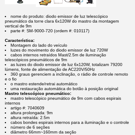
nome do produto: diodo emissor de luz telescópico
pneumático da torre clara 6x120W do mastro da montagem
vertical de 9m
parte #: SM-9000-720 (ordem #: 010117)
Característica:
Montagem do lado do veículo
luzes do movimento do diodo emissor de luz 720W
cabos internos retraídos Mast/2.5m de iluminação
telescópicos pneumáticos de 9m
as luzes do diodo emissor de luz 6x120W, totalizam 79200
lúmens, fonte de alimentação de AC220V/50Hz
360 graus gerenciem a inclinação, o rádio de controle remoto
e o fio
o mastro estende/retrai automático
uma restauração automática do botão à posição original
Mastro telescópico pneumático:
mastro telescópico pneumático de 9m com cabos espirais
internos
artigo #: 7040609
altura prolongada: 9m
altura retraída: 2.5m
cabos bondes espirais internos para a iluminação e o controle
número de 6 seções
diâmetro 66mm~160mm da seção