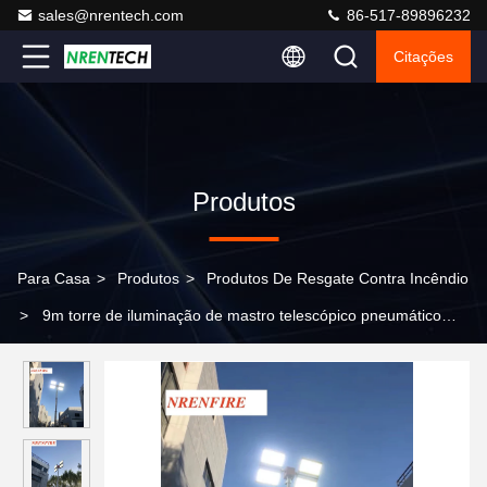
sales@nrentech.com
86-517-89896232
Citações
Produtos
Para Casa
>
Produtos
>
Produtos De Resgate Contra Incêndio
>
9m torre de iluminação de mastro telescópico pneumático
vertical 1200W luzes de inundação LED/ fios internos/ controle
remoto/ inclinação e virada