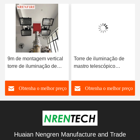
9m de montagem vertical
Torre de iluminação de
torre de iluminação de
mastro telescópico
mastro telescópico
pneumático de montagem
pneumático 4x1000W
vertical de 6 m 4x1000W
o
Obtenha o melhor preço
Obtenha o melhor preço
lâmpadas halogênicas
Lâmpadas halogênicas
Huaian Nengren Manufacture and Trade